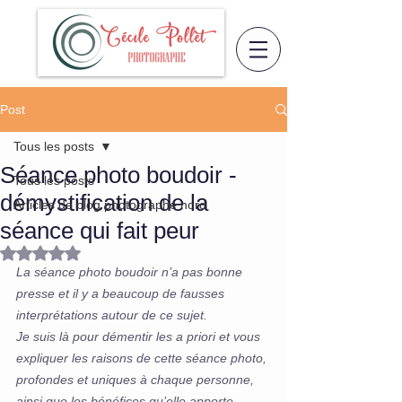
Post
Tous les posts
Séance photo boudoir -
Tous les posts
démystification de la
Articles de blog photographe nord
séance qui fait peur
Noté NaN étoiles sur 5.
La séance photo boudoir n’a pas bonne 
presse et il y a beaucoup de fausses 
interprétations autour de ce sujet. 
Je suis là pour démentir les a priori et vous 
expliquer les raisons de cette séance photo, 
profondes et uniques à chaque personne, 
ainsi que les bénéfices qu’elle apporte.