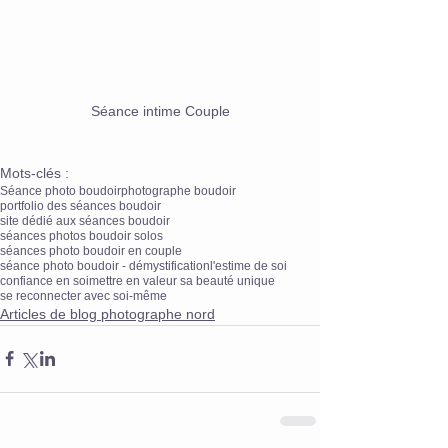
Séance intime Couple
Mots-clés :
Séance photo boudoir
photographe boudoir
portfolio des séances boudoir
site dédié aux séances boudoir
séances photos boudoir solos
séances photo boudoir en couple
séance photo boudoir - démystification
l'estime de soi
confiance en soi
mettre en valeur sa beauté unique
se reconnecter avec soi-même
Articles de blog photographe nord