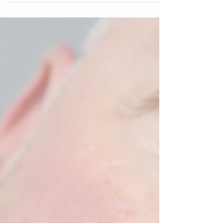
soyons honnêtes : une photo floue prise
dans la salle de bain, un selfie dans la
voiture ou une vieille photo de vacances ne
reflètent pas forcément qui vous êtes
aujourd'hui. En tant que photographe
professionnelle à Armentières, près de Lille,
je réalise des séances photo dédiées aux
profils de sites de re