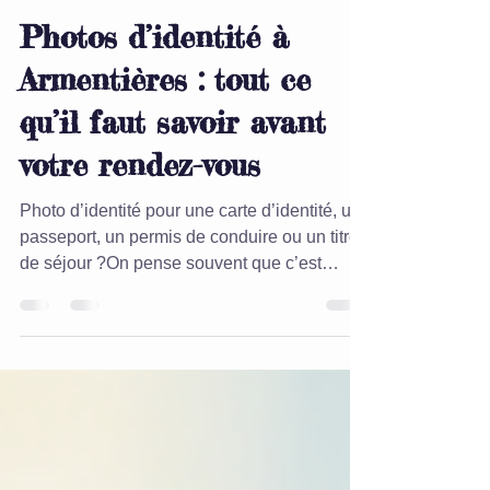
24 mars
2 min de lecture
Photos d’identité à
Armentières : tout ce
qu’il faut savoir avant
votre rendez-vous
Photo d’identité pour une carte d’identité, un
passeport, un permis de conduire ou un titre
de séjour ?On pense souvent que c’est
“rapide et sans importance”… jusqu’au
moment où la photo est refusée 😬 Si vous
cherchez un photographe pour photos
d’identité à Armentières , près de Lille, voici
le guide complet pour arriver serein(e) et