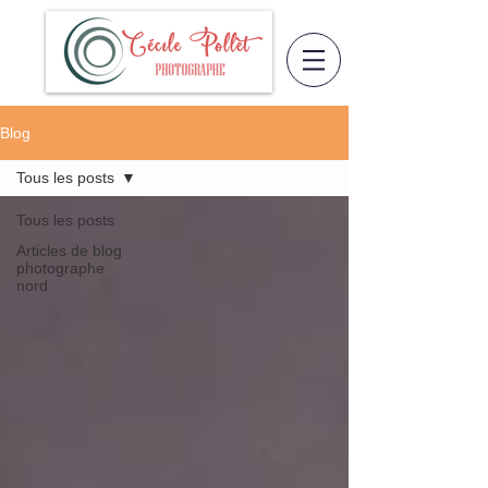
Blog
Tous les posts
Tous les posts
Articles de blog
photographe
nord