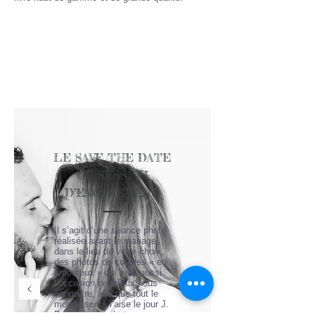
LE SAVE THE DATE
OU SESSION
D’ENGAGEMENT
Il s’agit d’une séance photo
réalisée avant le mariage,
dans le lieu de votre choix,
des photos de couples « en
amoureux » qui sera aussi
l’occasion de mieux nous
connaître, afin que tout le
monde soit à l’aise le jour J.
De plus, ces photos