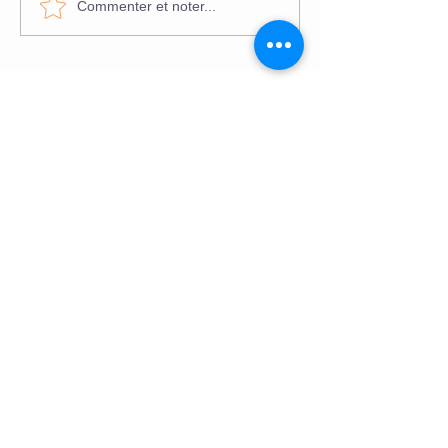
Commenter et noter...
Post récent
Photos pour site de
rencontre à Armentières :
mettez toutes les chances
de votre côté
Photos d’identité à
Armentières : tout ce qu’il
faut savoir avant votre
rendez-vous