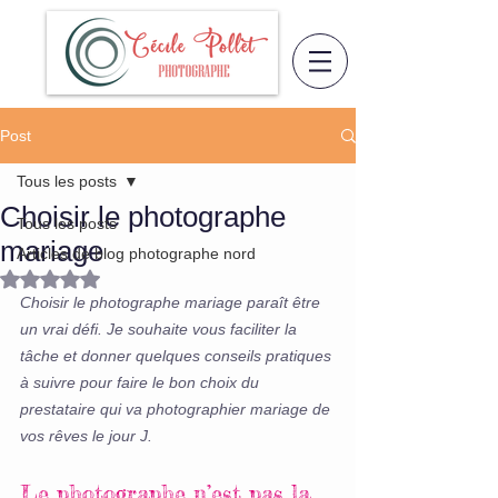
Post
Tous les posts
Choisir le photographe
Tous les posts
mariage
Articles de blog photographe nord
Noté NaN étoiles sur 5.
Choisir le photographe mariage paraît être 
un vrai défi. Je souhaite vous faciliter la 
tâche et donner quelques conseils pratiques 
à suivre pour faire le bon choix du 
prestataire qui va photographier mariage de 
vos rêves le jour J.
Le photographe n’est pas la 