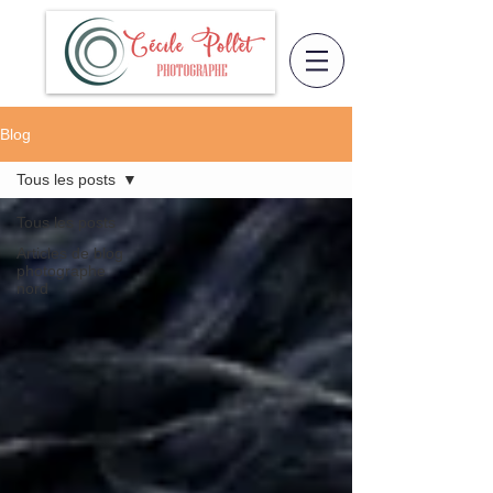
Blog
Tous les posts
Tous les posts
Articles de blog
photographe
nord