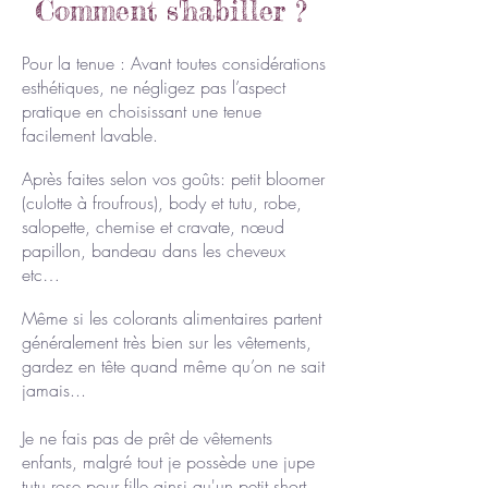
Comment s'habiller ?
Pour la tenue : Avant toutes considérations
esthétiques, ne négligez pas l’aspect
pratique en choisissant une tenue
facilement lavable.
Après faites selon vos goûts: petit bloomer
(culotte à froufrous), body et tutu, robe,
salopette, chemise et cravate, nœud
papillon, bandeau dans les cheveux
etc…
Même si les colorants alimentaires partent
généralement très bien sur les vêtements,
gardez en tête quand même qu’on ne sait
jamais...
Je ne fais pas de prêt de vêtements
enfants, malgré tout je possède une jupe
tutu rose pour fille ainsi qu'un petit short